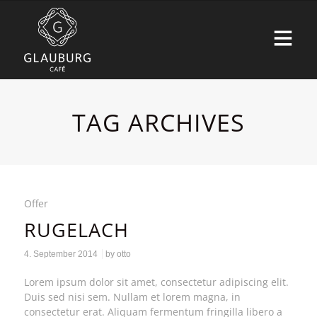
TAG ARCHIVES
Offer
RUGELACH
4. September 2014
by
otto
Lorem ipsum dolor sit amet, consectetur adipiscing elit.
Duis sed nisi sem. Nullam et lorem magna, in
consectetur erat. Aliquam fermentum fringilla libero a