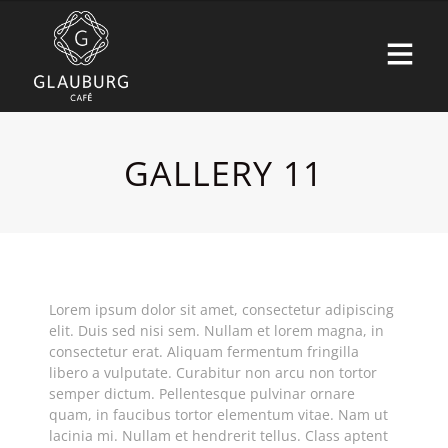
GALLERY 11
Lorem ipsum dolor sit amet, consectetur adipiscing
elit. Duis sed nisi sem. Nullam et lorem magna, in
consectetur erat. Aliquam fermentum fringilla
libero a vulputate. Curabitur non arcu non tortor
semper dictum. Pellentesque pulvinar ornare
quam, in faucibus tortor elementum vitae. Nam ut
lacinia mi. Nullam et hendrerit tellus. Class aptent