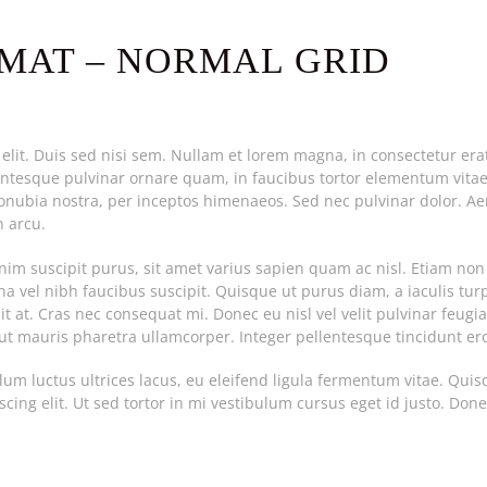
MAT – NORMAL GRID
elit. Duis sed nisi sem. Nullam et lorem magna, in consectetur erat
ntesque pulvinar ornare quam, in faucibus tortor elementum vitae. 
 conubia nostra, per inceptos himenaeos. Sed nec pulvinar dolor. A
n arcu.
enim suscipit purus, sit amet varius sapien quam ac nisl. Etiam 
a vel nibh faucibus suscipit. Quisque ut purus diam, a iaculis tur
t at. Cras nec consequat mi. Donec eu nisl vel velit pulvinar feugiat
r ut mauris pharetra ullamcorper. Integer pellentesque tincidunt er
ulum luctus ultrices lacus, eu eleifend ligula fermentum vitae. Qu
ng elit. Ut sed tortor in mi vestibulum cursus eget id justo. Donec 