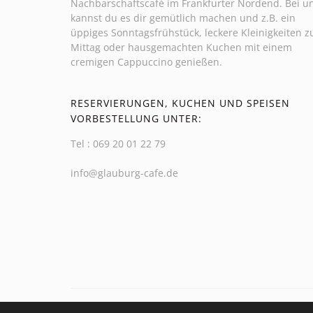
Nachbarschaftscafé im Frankfurter Nordend. Bei u
kannst du es dir gemütlich machen und z.B. ein
üppiges Sonntagsfrühstück, leckere Kleinigkeiten z
Mittag oder hausgemachten Kuchen mit einem
cremigen Cappuccino genießen.
RESERVIERUNGEN, KUCHEN UND SPEISEN
VORBESTELLUNG UNTER:
Tel : 069 20 01 22 79
info@glauburg-cafe.de
Copyright by Glauburg Café