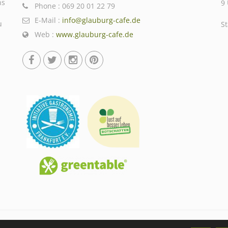
ns
9
Phone : 069 20 01 22 79
E-Mail :
info@glauburg-cafe.de
u
S
Web :
www.glauburg-cafe.de